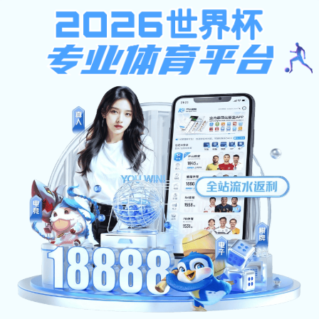
注册入口
bob官方网站
APP与网页版入
口｜畅享全球体育赛事与数据
服务
欢迎访问
bob官方网站
，提供全面覆盖足球、篮
球、电竞等项目的赛事资讯与数据内容， 支持
APP下载
与
网页使用
，每日同步更新千场比
赛，聚焦热门体育内容， 助您轻松获取赛事动
态，掌握比赛节奏。